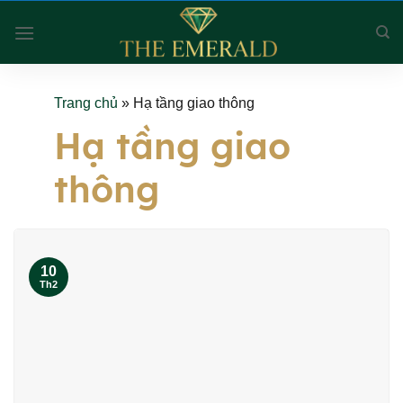
Skip
to
content
Trang chủ
»
Hạ tầng giao thông
Hạ tầng giao
thông
10
Th2