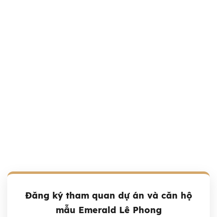
Nhận Bảng Giá Mới
Để lại thông tin, chuyên gia của chúng tôi sẽ liên hệ tư vấn
giỏ hàng phù hợp nhất với tài chính của bạn trong vòng 15
phút.
📍 20 đường 12, phường Hiệp Bình, TpHCM
📞 Hotline: 0933 244 766
✉️ Email: ledan.bds@gmail.com
Đăng ký tham quan dự án và căn hộ
mẫu Emerald Lê Phong