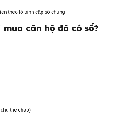
iện theo lộ trình cấp sổ chung
hi mua căn hộ đã có sổ?
 chú thế chấp)