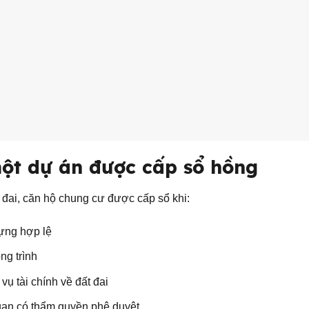
một dự án được cấp sổ hồng
 đai, căn hộ chung cư được cấp sổ khi:
ựng hợp lệ
ng trình
vụ tài chính về đất đai
uan có thẩm quyền phê duyệt