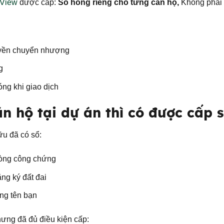
 View
được cấp:
Sổ hồng riêng cho từng căn hộ,
Không phải 
uyền chuyển nhượng
g
ng khi giao dịch
n hộ tại dự án thì có được cấp 
ữu đã có sổ:
phòng công chứng
ng ký đất đai
ứng tên bạn
ưng đã đủ điều kiện cấp: