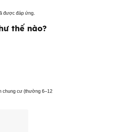
đã được đáp ứng.
hư thế nào?
án chung cư (thường 6–12