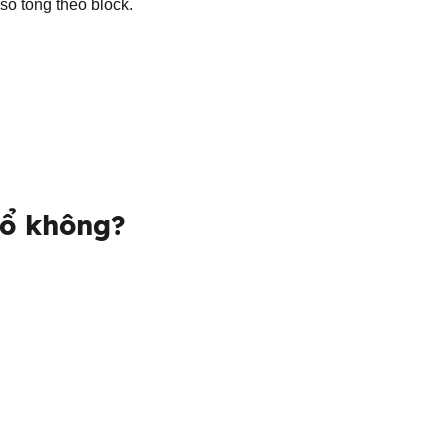
sổ tổng theo block.
sổ không?